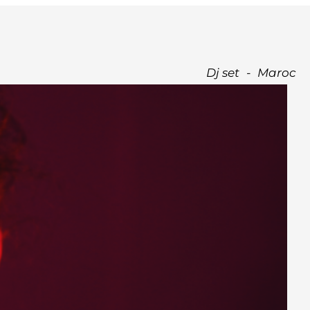
Dj set
-
Maroc