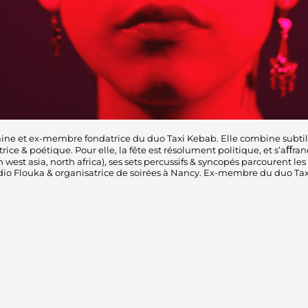
aine et ex-membre fondatrice du duo Taxi Kebab. Elle combine subti
e & poétique. Pour elle, la fête est résolument politique, et s’aﬀranc
 west asia, north africa), ses sets percussifs & syncopés parcourent 
dio Flouka & organisatrice de soirées à Nancy. Ex-membre du duo Taxi 