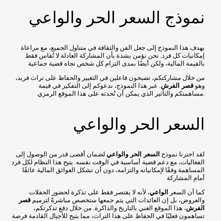
نموذج السعر الحر والواعي
يهدف هذا النموذج إلى جعل الفن والثقافة في متناول الجميع، مع مراعاة
إمكانيات كل فرد. نحن نؤمن بشدة بأن المشاركة العادلة لا تُقاس فقط
بالقيمة المالية، ولكن أيضًا بمدى التزام كل شخص تجاه قضية جماعية
من خلال مشاركتكم، تصبحون فاعلين في التغيير والحفاظ على تراث فريد،
وهو
قصر الفرش
. عبر هذا النموذج، ندعوكم إلى التفكير في قيمة
مساهمتكم والتأثير الذي يمكن أن تُحدثه على هذا الموقع الرمزي.
السعر الحر والواعي
لقد اخترنا نموذج
السعر الحر والواعي
لضمان أقصى قدر من الوصول إلى
الفعاليات، مع دعم قضية أساسية في الوقت نفسه. يتيح هذا النظام لكل فرد
المساهمة وفقًا لإمكانياته والتزامه، دون أن تشكل العوائق المالية عائقًا
أمام المشاركة
كما أن السعر
الواعي
، لأنه لا يقتصر فقط على تذكرة لحضور الحفلات
والعروض، بل إن العائدات التي يتم جمعها ستخصص مباشرةً لترميم
قصر
الفرش
، هذا الموقع الغني بالتاريخ والذاكرة. من خلال دفع تذكرتكم،
تساهمون فعليًا في الحفاظ على هذا التراث، مما يتيح للأجيال القادمة فرصة