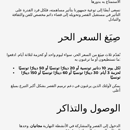
الاستمتاع به بدورها
نسعى أيضًا إلى توعية جمهورنا بتأثير مساهمته، فلكل فرد القدرة على
التأثير في مستقبل القصر وتحويله إلى فضاء دائم مخصص للفن والثقافة
والتبادل
صِيَغ السعر الحر
نُقدّم ثلاث صِيَغ من السعر الحر، سواء ليوم واحد أو كحزمة لثلاثة أيام. ادفعوا
ما تستطيعون أو ما ترغبون به:
10 دنانير تونسية أو 20 دينارًا تونسيًا أو 50 دينارًا تونسيًا
:
لكل يوم
30 دينارًا تونسيًا أو 60 دينارًا تونسيًا أو 150 دينارًا
:
لحزمة 3 أيام
تونسيًا
يمكن لأولئك الذين يرغبون في دعم ترميم القصر بشكل أكبر التبرع بمبلغ
أعلى
الوصول والتذاكر
الدخول إلى القصر والمشاركة في الأنشطة النهارية
مجانيان
. وحدها