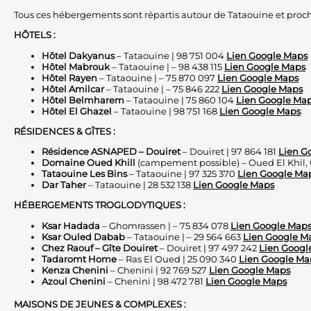
Tous ces hébergements sont répartis autour de Tataouine et proches 
HÔTELS :
Hôtel Dakyanus
– Tataouine | 98 751 004
Lien Google Maps
Hôtel Mabrouk
– Tataouine | – 98 438 115
Lien Google Maps
Hôtel Rayen
– Tataouine | – 75 870 097
Lien Google Maps
Hôtel Amilcar
– Tataouine | – 75 846 222
Lien Google Maps
Hôtel Belmharem
– Tataouine | 75 860 104
Lien Google Ma
Hôtel El Ghazel
– Tataouine | 98 751 168
Lien Google Maps
RÉSIDENCES & GÎTES :
Résidence ASNAPED – Douiret
– Douiret | 97 864 181
Lien G
Domaine Oued Khill
(campement possible) – Oued El Khil,
Tataouine Les Bins
– Tataouine | 97 325 370
Lien Google Ma
Dar Taher
– Tataouine | 28 532 138
Lien Google Maps
HÉBERGEMENTS TROGLODYTIQUES :
Ksar Hadada
– Ghomrassen | – 75 834 078
Lien Google Map
Ksar Ouled Dabab
– Tataouine | – 29 564 663
Lien Google M
Chez Raouf – Gîte Douiret
– Douiret | 97 497 242
Lien Googl
Tadaromt Home
– Ras El Oued | 25 090 340
Lien Google Ma
Kenza Chenini
– Chenini | 92 769 527
Lien Google Maps
Azoul Chenini
– Chenini | 98 472 781
Lien Google Maps
MAISONS DE JEUNES & COMPLEXES :