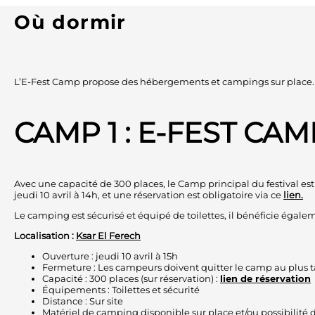
Où dormir
L’E-Fest Camp propose des hébergements et campings sur place.
CAMP 1 : E-FEST CA
Avec une capacité de 300 places, le Camp principal du festival est 
jeudi 10 avril à 14h, et une réservation est obligatoire via ce
l
ien.
Le camping est sécurisé et équipé de toilettes, il bénéficie égalem
Localisation :
Ksar El Ferech
Ouverture : jeudi 10 avril à 15h
Fermeture : Les campeurs doivent quitter le camp au plus tar
Capacité : 300 places (sur réservation) :
lien de réservation
Équipements : Toilettes et sécurité
Distance : Sur site
Matériel de camping disponible sur place et/ou possibilité d