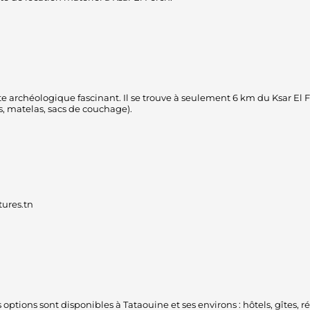
site archéologique fascinant. Il se trouve à seulement 6 km du Ksar E
es, matelas, sacs de couchage).
tures.tn
tions sont disponibles à Tataouine et ses environs : hôtels, gîtes, 