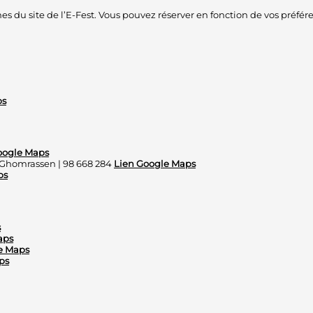
du site de l’E-Fest. Vous pouvez réserver en fonction de vos préférenc
ps
oogle Maps
 Ghomrassen | 98 668 284
Lien Google Maps
ps
s
aps
e Maps
ps