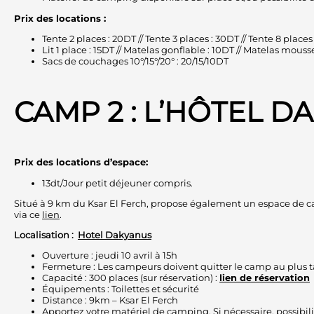
Prix des locations :
Tente 2 places : 20DT // Tente 3 places : 30DT // Tente 8 places
Lit 1 place : 15DT // Matelas gonflable : 10DT // Matelas mouss
Sacs de couchages 10°/15°/20° : 20/15/10DT
CAMP 2 : L’HÔTEL 
Prix des locations d’espace:
13dt/Jour petit déjeuner compris.
Situé à 9 km du Ksar El Ferch, propose également un espace de ca
via ce
lien
.
Localisation :
Hotel Dakyanus
Ouverture : jeudi 10 avril à 15h
Fermeture : Les campeurs doivent quitter le camp au plus tar
Capacité : 300 places (sur réservation) :
lien de réservation
Équipements : Toilettes et sécurité
Distance : 9km – Ksar El Ferch
Apportez votre matériel de camping. Si nécessaire, possibili