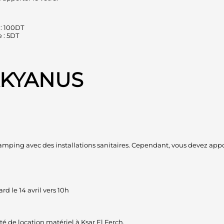
 : 100DT
e : 5DT
DAKYANUS
mping avec des installations sanitaires. Cependant, vous devez appo
d le 14 avril vers 10h
té de location matériel à Ksar El Ferch.